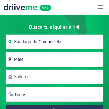
Togg
ONE
navig
Busca tu alquiler a 1 €
LUGAR
DE
SALIDA
LUGAR
DE
LLEGADA