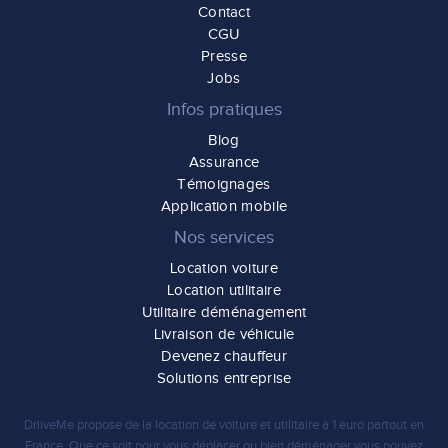
Contact
CGU
Presse
Jobs
Infos pratiques
Blog
Assurance
Témoignages
Application mobile
Nos services
Location voiture
Location utilitaire
Utilitaire déménagement
Livraison de véhicule
Devenez chauffeur
Solutions entreprise
DriiveMe propose de la
location de voiture et utilitaire à 1 euro
partout en
France. Que ce soit pour vous
déplacer
ou bien
déménager
vous pouvez