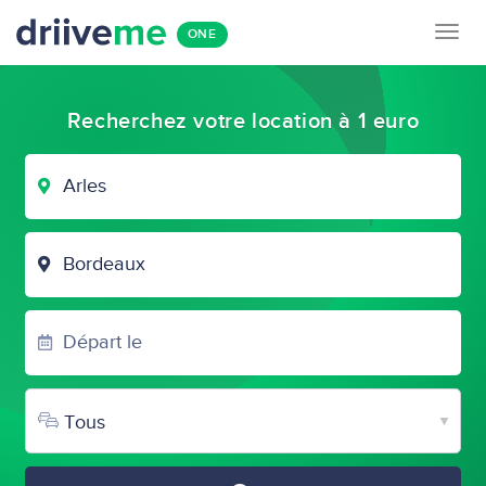
Togg
ONE
navig
Recherchez votre location à 1 euro
VILLE
DE
DÉPART
VILLE
D'ARRIVÉE