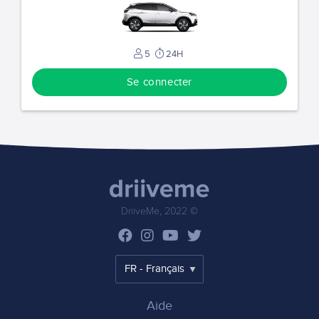
5
24H
Se connecter
DriiveMe, 2022 ©
Aide