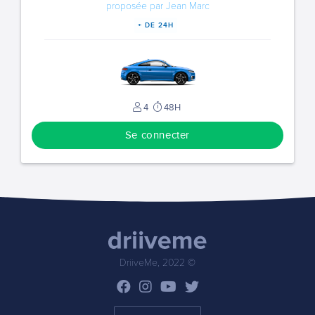
proposée par Jean Marc
+ DE 24H
4
48H
Se connecter
DriiveMe, 2022 ©