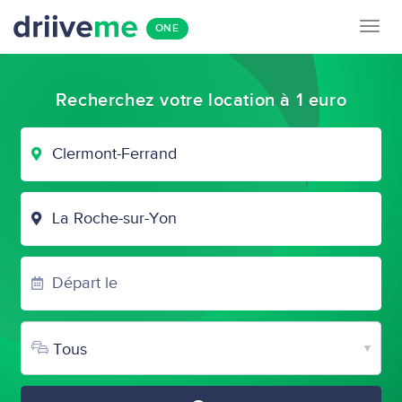
Togg
ONE
navig
Recherchez votre location à 1 euro
VILLE
DE
DÉPART
VILLE
D'ARRIVÉE