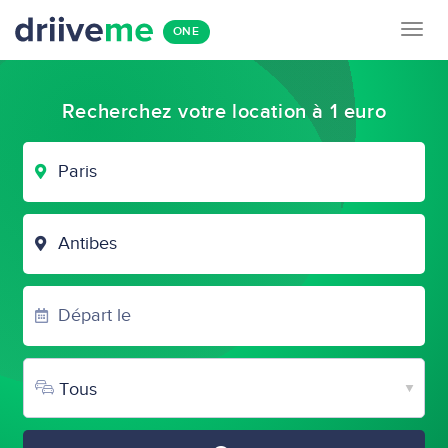
Togg
ONE
navig
Recherchez votre location à 1 euro
VILLE
DE
DÉPART
VILLE
D'ARRIVÉE