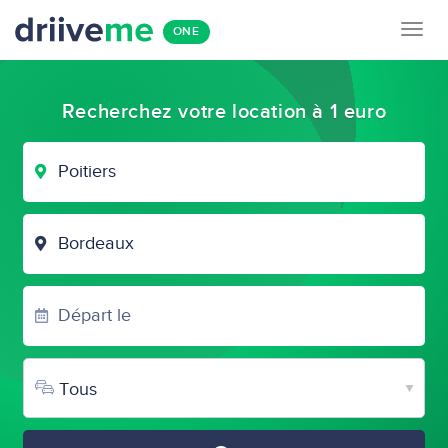
Togg
ONE
navig
Recherchez votre location à 1 euro
VILLE
DE
DÉPART
VILLE
D'ARRIVÉE