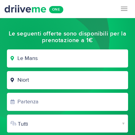
Togg
ONE
navig
Le seguenti offerte sono disponibili per la
prenotazione a 1€
CITTÀ
DI
PARTENZA
CITTÀ
DI
ARRIVO