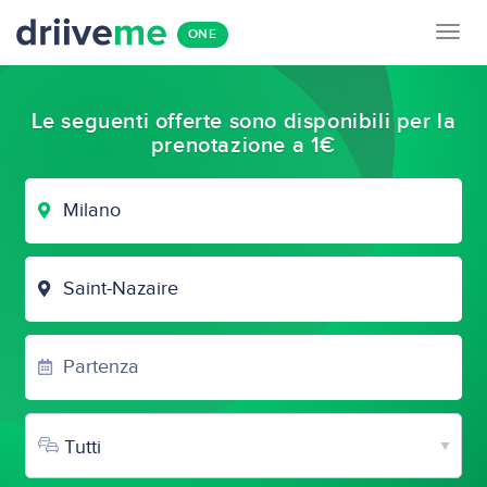
Togg
ONE
navig
Le seguenti offerte sono disponibili per la
prenotazione a 1€
CITTÀ
DI
PARTENZA
CITTÀ
DI
ARRIVO