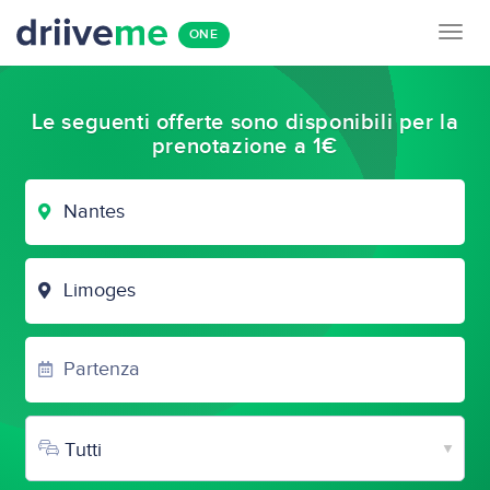
Togg
ONE
navig
Le seguenti offerte sono disponibili per la
prenotazione a 1€
CITTÀ
DI
PARTENZA
CITTÀ
DI
ARRIVO