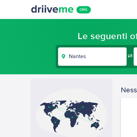
ONE
Le seguenti of
CITTÀ
DI
PARTENZA
Ness