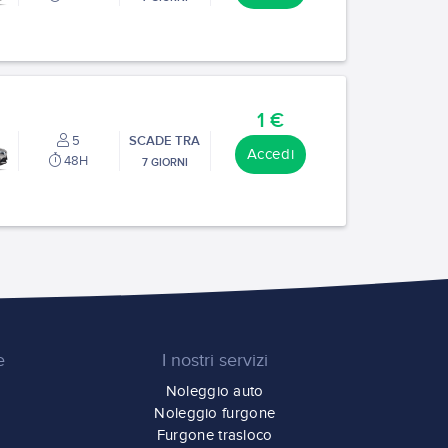
1 €
5
SCADE TRA
Accedi
48H
7 GIORNI
e
I nostri servizi
Noleggio auto
Noleggio furgone
Furgone trasloco