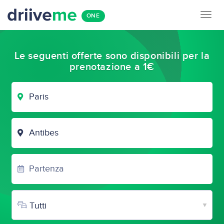
Togg
ONE
navig
Le seguenti offerte sono disponibili per la
prenotazione a 1€
CITTÀ
DI
PARTENZA
CITTÀ
DI
ARRIVO