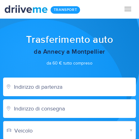
Togg
TRANSPORT
navig
Trasferimento auto
da Annecy a Montpellier
da 60 € tutto compreso