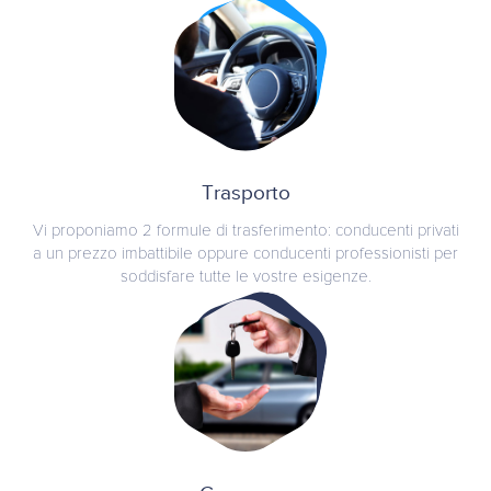
Trasporto
Vi proponiamo 2 formule di trasferimento: conducenti privati
a un prezzo imbattibile oppure conducenti professionisti per
soddisfare tutte le vostre esigenze.