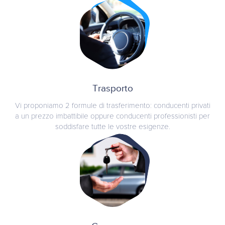
Trasporto
Vi proponiamo 2 formule di trasferimento: conducenti privati
a un prezzo imbattibile oppure conducenti professionisti per
soddisfare tutte le vostre esigenze.