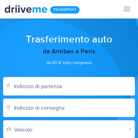
Togg
TRANSPORT
navig
Trasferimento auto
da Antibes a Paris
da 60 € tutto compreso