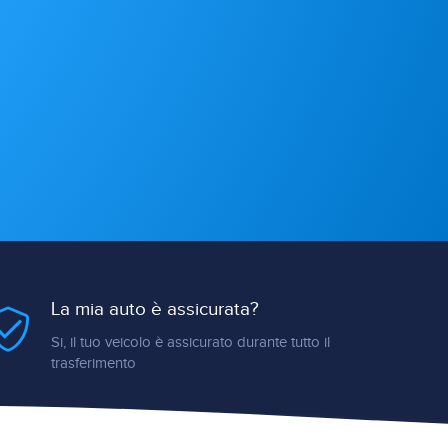
La mia auto è assicurata?
Si, il tuo veicolo è assicurato durante tutto il
trasferimento