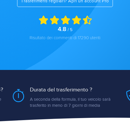
Trasferimenti regolari? Apri un account Pro
4.8
/ 5
Risultato dei commenti di 17290 utenti
o?
Durata del trasferimento ?
e
A seconda della formula, il tuo veicolo sarà
trasferito in meno di 7 giorni di media