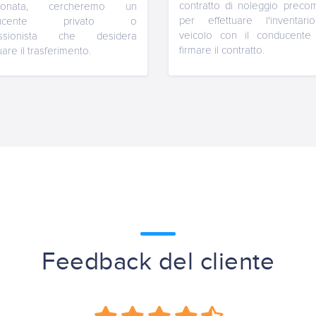
contratto di noleggio precom
zionata, cercheremo un
per effettuare l'inventar
ducente privato o
veicolo con il conducente
essionista che desidera
firmare il contratto.
uare il trasferimento.
Feedback del cliente