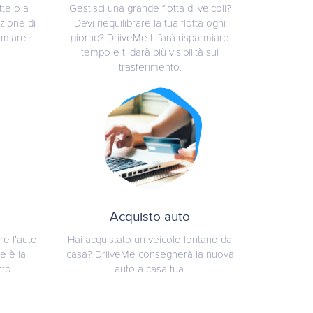
otte o a
Gestisci una grande flotta di veicoli?
zione di
Devi riequilibrare la tua flotta ogni
armiare
giorno? DriiveMe ti farà risparmiare
tempo e ti darà più visibilità sul
trasferimento.
Acquisto auto
re l’auto
Hai acquistato un veicolo lontano da
e è la
casa? DriiveMe consegnerà la nuova
nto.
auto a casa tua.