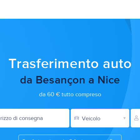
Trasferimento auto
da Besançon a Nice
da 60 € tutto compreso