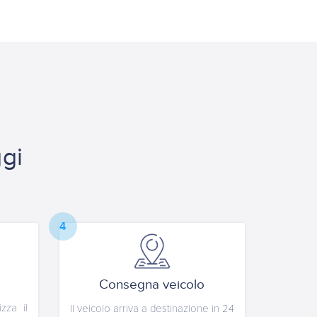
ggi
4
Consegna veicolo
izza il
Il veicolo arriva a destinazione in 24