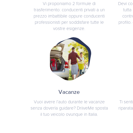
Vi proponiamo 2 formule di
Devi con
trasferimento: conducenti privati a un
tutta
prezzo imbattibile oppure conducenti
contr
professionisti per soddisfare tutte le
profilo
vostre esigenze.
Vacanze
Vuoi avere l’auto durante le vacanze
Ti sent
senza doverla guidare? DriiveMe sposta
riparat
il tuo veicolo ovunque in Italia.