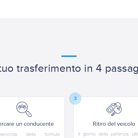
 tuo trasferimento in 4 passa
3
Ritiro del veicolo
rcare un conducente
Il giorno della partenza, util
econda della formula