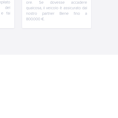
pilato
ore. Se dovesse accadere
io del
qualcosa, il veicolo è assicurato dal
 e fai
nostro partner Bene fino a
800.000 €.