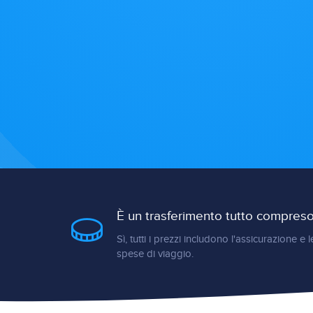
È un trasferimento tutto compres
Sì, tutti i prezzi includono l'assicurazione e l
spese di viaggio.