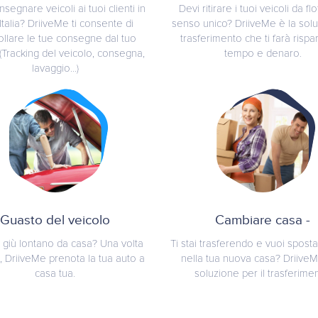
segnare veicoli ai tuoi clienti in
Devi ritirare i tuoi veicoli da fl
 Italia? DriiveMe ti consente di
senso unico? DriiveMe è la solu
ollare le tue consegne dal tuo
trasferimento che ti farà risp
. (Tracking del veicolo, consegna,
tempo e denaro.
lavaggio...)
Guasto del veicolo
Cambiare casa -
i giù lontano da casa? Una volta
Ti stai trasferendo e vuoi sposta
a, DriiveMe prenota la tua auto a
nella tua nuova casa? DriiveM
casa tua.
soluzione per il trasferime