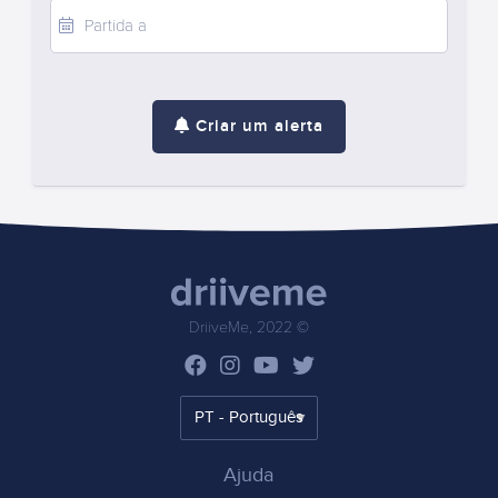
Criar um alerta
DriiveMe, 2022 ©
Ajuda