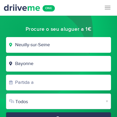
Togg
ONE
navig
Procure o seu aluguer a 1€
CIDADE
DE
PARTIDA
CIDADE
DE
CHEGADA