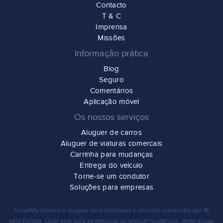
Contacto
T & C
Imprensa
Missões
Informação prática
Blog
Seguro
Comentários
Aplicação móvel
Os nossos serviços
Aluguer de carros
Aluguer de viaturas comercais
Carrinha para mudanças
Entrega do veículo
Torne-se um condutor
Soluções para empresas
DriiveMe oferece o
aluguer de automóveis e veículos comerciais por 1€
pela Europa. Quer seja para
se deslocar
ou
efetuar mudanças,
pode alugar