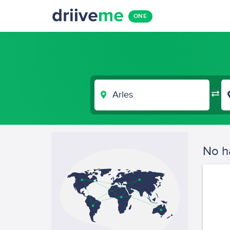
ONE
LUGAR
DE
SALIDA
No h