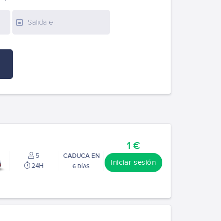
a
1 €
5
CADUCA EN
Iniciar sesión
24H
6 DÍAS