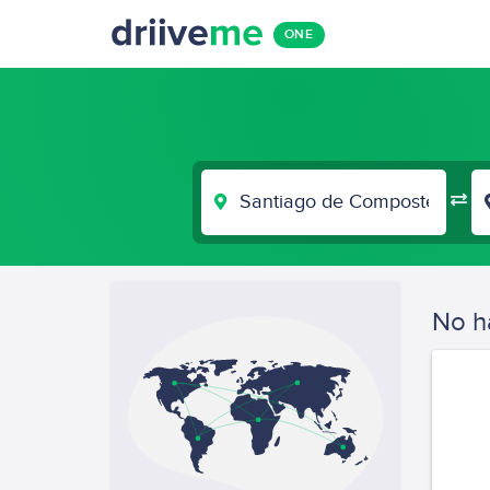
ONE
LUGAR
DE
SALIDA
No h