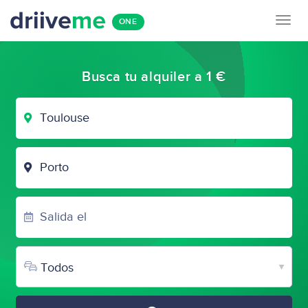
Togg
ONE
navig
Busca tu alquiler a 1 €
LUGAR
DE
SALIDA
LUGAR
DE
LLEGADA