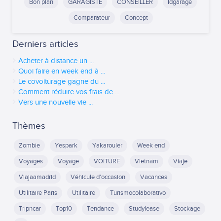
Bon plan
GARAGISTE
CONSEILLER
Idgarage
Comparateur
Concept
Derniers articles
Acheter à distance un ...
Quoi faire en week end à ...
Le covoiturage gagne du ...
Comment réduire vos frais de ...
Vers une nouvelle vie ...
Thèmes
Zombie
Yespark
Yakarouler
Week end
Voyages
Voyage
VOITURE
Vietnam
Viaje
Viajaamadrid
Véhicule d'occasion
Vacances
Utilitaire Paris
Utilitaire
Turismocolaborativo
Tripncar
Top10
Tendance
Studylease
Stockage