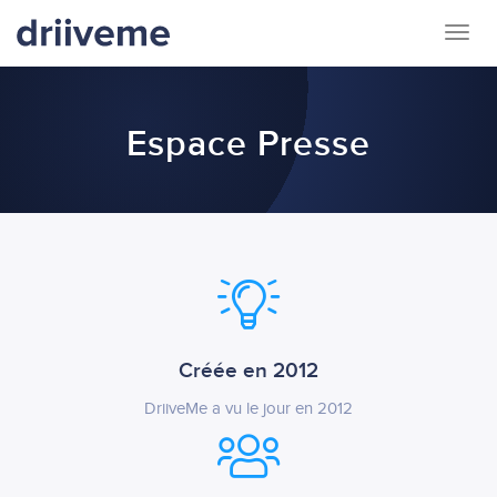
Togg
navig
Espace Presse
Créée en 2012
DriiveMe a vu le jour en 2012