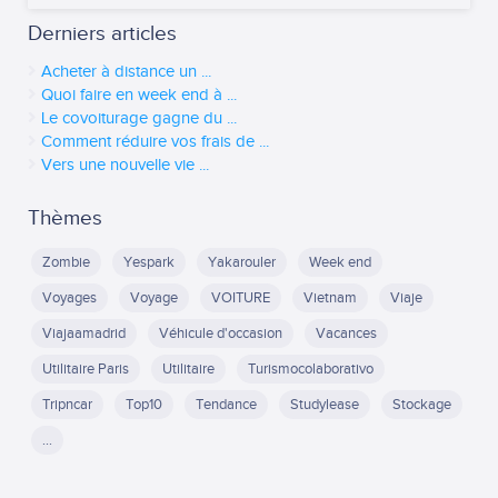
Derniers articles
Acheter à distance un ...
Quoi faire en week end à ...
Le covoiturage gagne du ...
Comment réduire vos frais de ...
Vers une nouvelle vie ...
Thèmes
Zombie
Yespark
Yakarouler
Week end
Voyages
Voyage
VOITURE
Vietnam
Viaje
Viajaamadrid
Véhicule d'occasion
Vacances
Utilitaire Paris
Utilitaire
Turismocolaborativo
Tripncar
Top10
Tendance
Studylease
Stockage
...