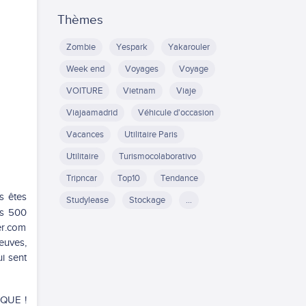
Thèmes
Zombie
Yespark
Yakarouler
Week end
Voyages
Voyage
VOITURE
Vietnam
Viaje
Viajaamadrid
Véhicule d'occasion
Vacances
Utilitaire Paris
Utilitaire
Turismocolaborativo
Tripncar
Top10
Tendance
s êtes
Studylease
Stockage
...
es 500
er.com
euves,
i sent
IQUE !