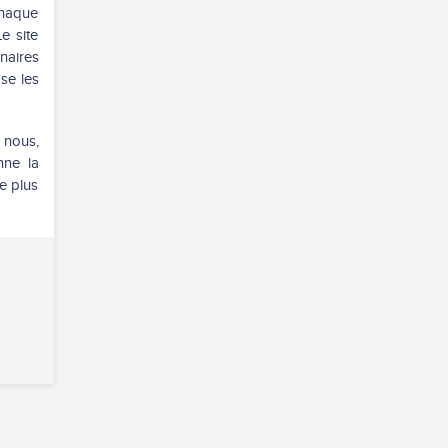
chaque
e site
naires
se les
 nous,
nne la
e plus