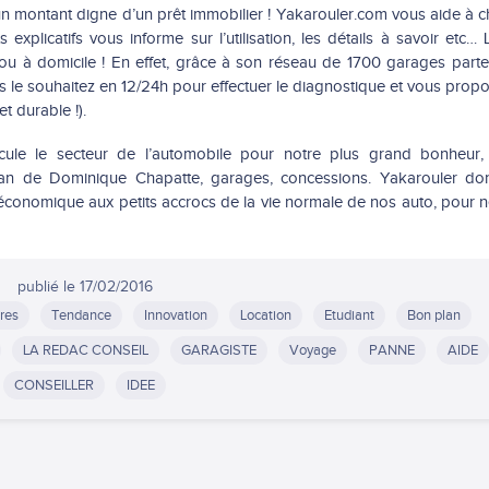
un montant digne d’un prêt immobilier ! Yakarouler.com vous aide à 
xplicatifs vous informe sur l’utilisation, les détails à savoir etc… L
ou à domicile ! En effet, grâce à son réseau de 1700 garages parte
s le souhaitez en 12/24h pour effectuer le diagnostique et vous propo
t durable !).
ule le secteur de l’automobile pour notre plus grand bonheur,
fan de Dominique Chapatte, garages, concessions. Yakarouler do
et économique aux petits accrocs de la vie normale de nos auto, pour n
publié le
17/02/2016
res
Tendance
Innovation
Location
Etudiant
Bon plan
LA REDAC CONSEIL
GARAGISTE
Voyage
PANNE
AIDE
CONSEILLER
IDEE