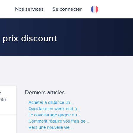
Nos services
Se connecter
 prix discount
Derniers articles
n
otre
Acheter à distance un ...
Quoi faire en week end à ...
Le covoiturage gagne du ...
Comment réduire vos frais de ...
Vers une nouvelle vie ...