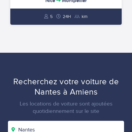
Nice
Montpellier
5
24H
km
Recherchez votre voiture de
Nantes à Amiens
Les locations de voiture sont ajoutées
quotidiennement sur le site
VILLE
DE