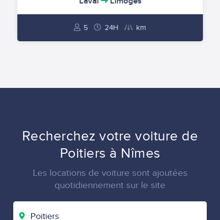
Laval
Limoges
5
24H
km
Recherchez votre voiture de
Poitiers à Nîmes
Les locations de voiture sont ajoutées
quotidiennement sur le site
VILLE
DE