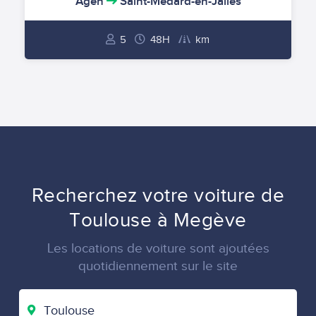
Agen
Saint-Médard-en-Jalles
5
48H
km
Recherchez votre voiture de
Toulouse à Megève
Les locations de voiture sont ajoutées
quotidiennement sur le site
VILLE
DE