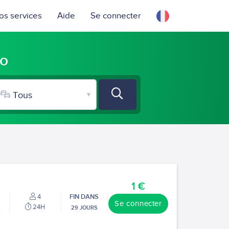
os services
Aide
Se connecter
ro
1 €
4
FIN DANS
Se connecter
24H
29 JOURS