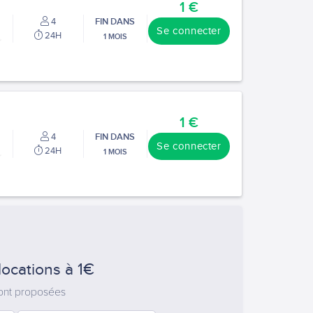
1 €
4
FIN DANS
Se connecter
24H
1 MOIS
1 €
4
FIN DANS
Se connecter
24H
1 MOIS
locations à 1€
sont proposées