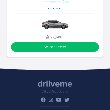
proposée par Avis
+ DE 24H
5
48H
Se connecter
DriiveMe, 2022 ©