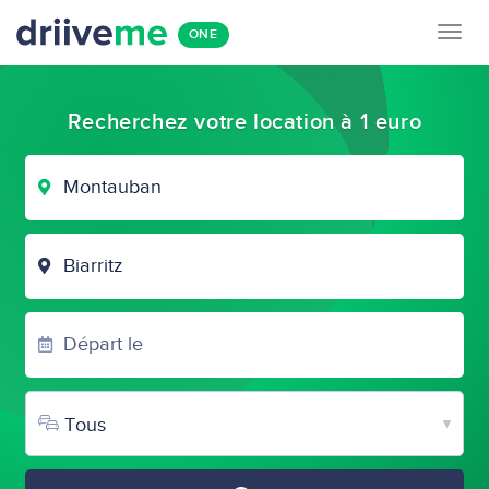
Togg
ONE
navig
Recherchez votre location à 1 euro
VILLE
DE
DÉPART
VILLE
D'ARRIVÉE