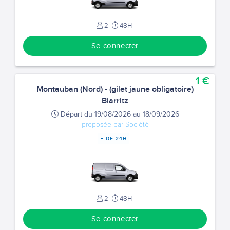
2
48H
Se connecter
1 €
Montauban (Nord) - (gilet jaune obligatoire)
Biarritz
Départ du 19/08/2026 au 18/09/2026
proposée par Société
+ DE 24H
2
48H
Se connecter