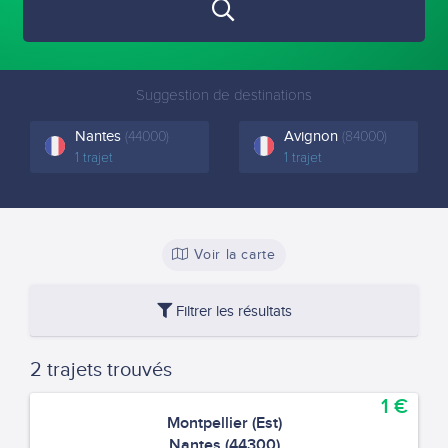
Suggestion de destinations
Nantes
Avignon
(44000)
(84000)
1 trajet
1 trajet
Voir la carte
Filtrer les résultats
2 trajets trouvés
1 €
Montpellier (Est)
Nantes (44300)