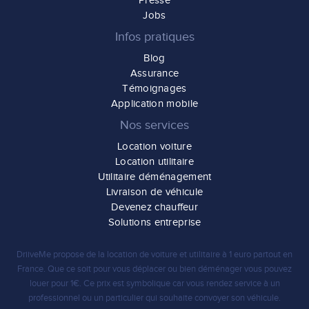
Presse
Jobs
Infos pratiques
Blog
Assurance
Témoignages
Application mobile
Nos services
Location voiture
Location utilitaire
Utilitaire déménagement
Livraison de véhicule
Devenez chauffeur
Solutions entreprise
DriiveMe propose de la
location de voiture et utilitaire à 1 euro
partout en
France. Que ce soit pour vous
déplacer
ou bien
déménager
vous pouvez
louer pour 1€. Ce prix est symbolique car vous rendez service à un
professionnel ou un particulier qui souhaite
convoyer son véhicule
.