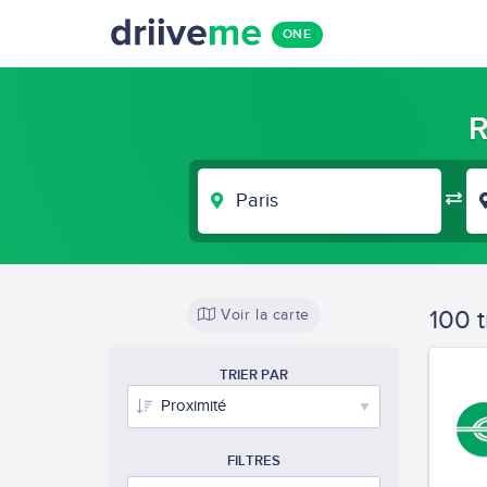
ONE
R
VILLE
DE
DÉPART
100 t
Voir la carte
TRIER PAR
FILTRES