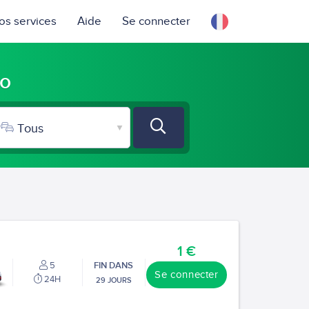
os services
Aide
Se connecter
ro
1 €
5
FIN DANS
Se connecter
24H
29 JOURS