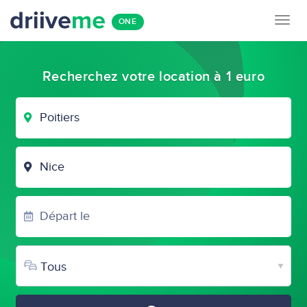
Togg
ONE
navig
Recherchez votre location à 1 euro
VILLE
DE
DÉPART
VILLE
D'ARRIVÉE