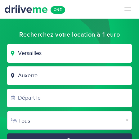
Togg
ONE
navig
Recherchez votre location à 1 euro
VILLE
DE
DÉPART
VILLE
D'ARRIVÉE