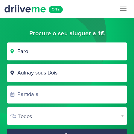
Togg
ONE
navig
Procure o seu aluguer a 1€
CIDADE
DE
PARTIDA
CIDADE
DE
CHEGADA