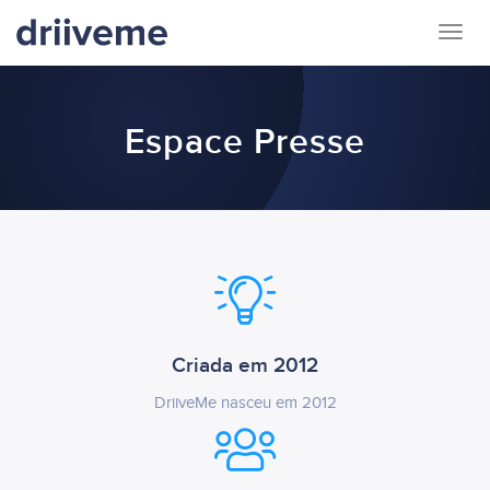
Togg
navig
Espace Presse
Criada em 2012
DriiveMe nasceu em 2012