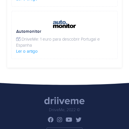
Automonitor
DriiveMe: 1 euro para descobrir Portugal e
Espanha
Ler o artigo
DriiveMe, 2022 ©