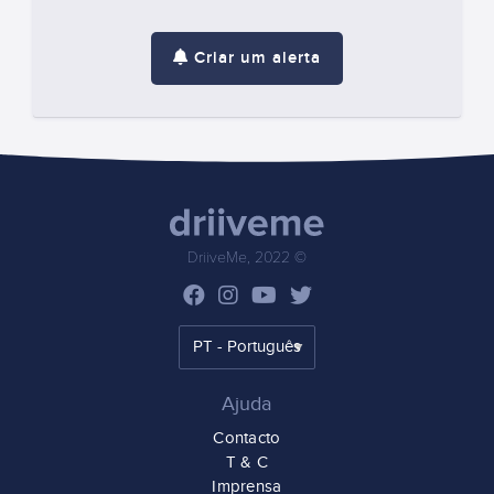
Criar um alerta
DriiveMe, 2022 ©
Ajuda
Contacto
T & C
Imprensa