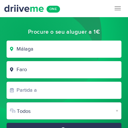
Togg
ONE
navig
Procure o seu aluguer a 1€
CIDADE
DE
PARTIDA
CIDADE
DE
CHEGADA