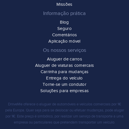
Missões
Informação prática
Blog
Seguro
Comentários
Aplicação móvel
Os nossos serviços
Aluguer de carros
Aluguer de viaturas comercais
Carrinha para mudanças
Entrega do veículo
Torne-se um condutor
Soluções para empresas
DriiveMe oferece o
aluguer de automóveis e veículos comerciais por 1€
pela Europa. Quer seja para
se deslocar
ou
efetuar mudanças,
pode alugar
por 1€. Este preço é simbólico, por realizar um serviço de transporte a uma
empresa ou particulares que pretendam
transportar um veículo
.